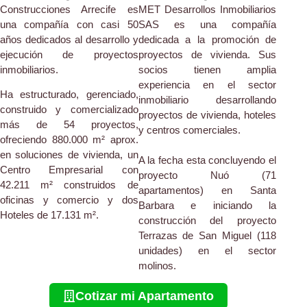
Construcciones Arrecife es
MET Desarrollos Inmobiliarios
una compañía con casi 50
SAS es una compañía
años dedicados al desarrollo y
dedicada a la promoción de
ejecución de proyectos
proyectos de vivienda. Sus
inmobiliarios.
socios tienen amplia
experiencia en el sector
Ha estructurado, gerenciado,
inmobiliario desarrollando
construido y comercializado
proyectos de vivienda, hoteles
más de 54 proyectos,
y centros comerciales.
ofreciendo 880.000 m² aprox.
en soluciones de vivienda, un
A la fecha esta concluyendo el
Centro Empresarial con
proyecto Nuó (71
42.211 m² construidos de
apartamentos) en Santa
oficinas y comercio y dos
Barbara e iniciando la
Hoteles de 17.131 m².
construcción del proyecto
Terrazas de San Miguel (118
unidades) en el sector
molinos.
Cotizar mi Apartamento